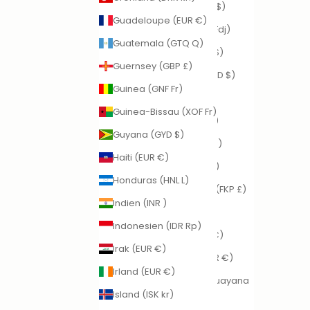
Republik (DOP $)
Guadeloupe (EUR €)
Dschibuti (DJF Fdj)
Guatemala (GTQ Q)
Ecuador (USD $)
Guernsey (GBP £)
El Salvador (USD $)
Guinea (GNF Fr)
Eritrea (EUR €)
Guinea-Bissau (XOF Fr)
Estland (EUR €)
Guyana (GYD $)
Eswatini (EUR €)
Haiti (EUR €)
Färöer (DKK kr.)
Honduras (HNL L)
Falklandinseln (FKP £)
Indien (INR ₹)
Fidschi (FJD $)
Indonesien (IDR Rp)
Finnland (EUR €)
Irak (EUR €)
Frankreich (EUR €)
Irland (EUR €)
Französisch-Guayana
Island (ISK kr)
(EUR €)