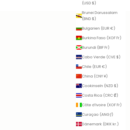
(USD $)
Brunei Darussalam
(BND $)
Bulgarien (EUR €)
Burkina Faso (XOF Fr)
Burundi (BIF Fr)
Cabo Verde (CVE $)
Chile (EUR €)
China (CNY ¥)
Cookinseln (NZD $)
Costa Rica (CRC ₡)
Côte d’Ivoire (XOF Fr)
Curaçao (ANG ƒ)
Dänemark (DKK kr.)