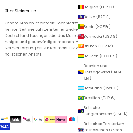
Belgien (EUR €)
über Steinmusic
Belize (BZD $)
Unsere Mission ist einfach: Technik tritt zurück, Musik tritt
Benin (XOF Fr)
hervor. Seit vier Jahrzehnten entwickeln und fertigen wir in
Deutschland Lösungen, die das Musikerlebnis natürlicher,
Bermuda (USD $)
ruhiger und glaubwürdiger machen. Vom Kabel über die
Bhutan (EUR €)
Netzversorgung bis zur Raumakustik verfolgen wir einen
holistischen Ansatz
Bolivien (BOB Bs.)
Bosnien und
Herzegowina (BAM
КМ)
Botsuana (BWP P)
Brasilien (EUR €)
Britische
Jungferninseln (USD $)
Britisches Territorium
im Indischen Ozean