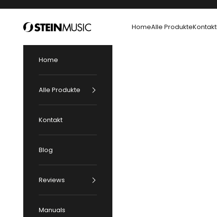
Zum Inhalt springen
SteinMusic Store
Home
Alle Produkte
Kontakt
Home
Alle Produkte
Kontakt
Blog
Reviews
Manuals