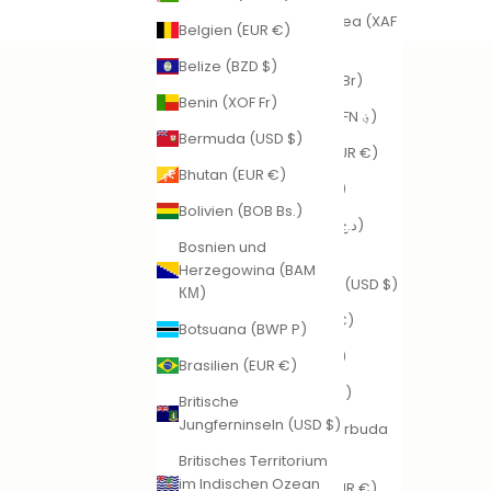
Äquatorialguinea (XAF
Deutsch
Belgien (EUR €)
CFA)
Belize (BZD $)
Äthiopien (ETB Br)
Benin (XOF Fr)
Afghanistan (AFN ؋)
Bermuda (USD $)
Ålandinseln (EUR €)
Bhutan (EUR €)
Albanien (ALL L)
Bolivien (BOB Bs.)
Algerien (DZD د.ج)
Bosnien und
Amerikanische
Herzegowina (BAM
Überseeinseln (USD $)
КМ)
Andorra (EUR €)
Botsuana (BWP P)
Angola (EUR €)
Brasilien (EUR €)
Anguilla (XCD $)
Britische
Jungferninseln (USD $)
Antigua und Barbuda
(XCD $)
Britisches Territorium
im Indischen Ozean
Argentinien (EUR €)