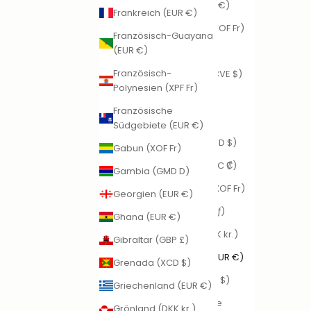
Bulgarien (EUR €)
Frankreich (EUR €)
Burkina Faso (XOF Fr)
Französisch-Guayana
(EUR €)
Burundi (BIF Fr)
Französisch-
Cabo Verde (CVE $)
Polynesien (XPF Fr)
Chile (EUR €)
Französische
China (CNY ¥)
Südgebiete (EUR €)
Cookinseln (NZD $)
Gabun (XOF Fr)
Costa Rica (CRC ₡)
Gambia (GMD D)
Côte d’Ivoire (XOF Fr)
Georgien (EUR €)
Curaçao (ANG ƒ)
Ghana (EUR €)
Dänemark (DKK kr.)
Gibraltar (GBP £)
Deutschland (EUR €)
Grenada (XCD $)
Dominica (XCD $)
Griechenland (EUR €)
Dominikanische
Grönland (DKK kr.)