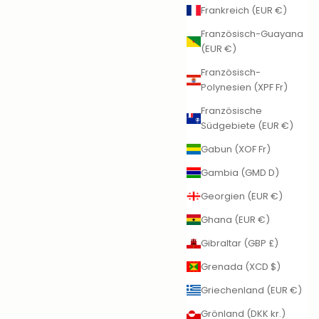
Frankreich (EUR €)
Französisch-Guayana
(EUR €)
Französisch-
Polynesien (XPF Fr)
Französische
Südgebiete (EUR €)
Gabun (XOF Fr)
Gambia (GMD D)
Georgien (EUR €)
Ghana (EUR €)
Gibraltar (GBP £)
Grenada (XCD $)
Griechenland (EUR €)
Grönland (DKK kr.)