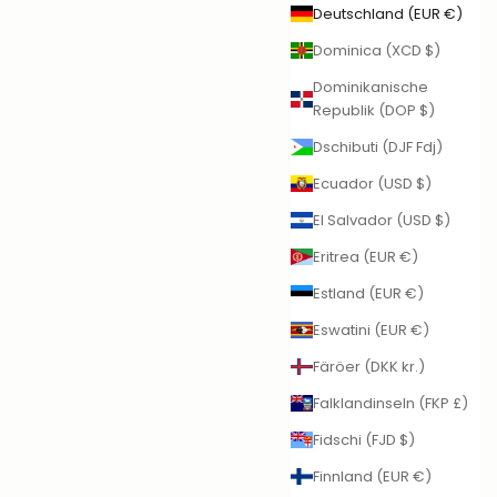
Deutschland (EUR €)
Dominica (XCD $)
Dominikanische
Republik (DOP $)
Dschibuti (DJF Fdj)
Ecuador (USD $)
El Salvador (USD $)
Eritrea (EUR €)
Estland (EUR €)
Eswatini (EUR €)
Färöer (DKK kr.)
Falklandinseln (FKP £)
Fidschi (FJD $)
Finnland (EUR €)