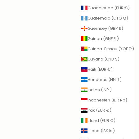
Guadeloupe (EUR €)
Guatemala (GTQ Q)
Guernsey (GBP £)
Guinea (GNF Fr)
Guinea-Bissau (XOF Fr)
Guyana (GYD $)
Haiti (EUR €)
Honduras (HNL L)
Indien (INR ₹)
Indonesien (IDR Rp)
Irak (EUR €)
Irland (EUR €)
Island (ISK kr)