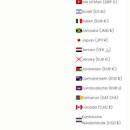
Isle of Man (GBP £)
Israel (ILS ₪)
Italien (EUR €)
Jamaika (JMD $)
Japan (JPY ¥)
Jemen (YER ﷼)
Jersey (EUR €)
Jordanien (EUR €)
Kaimaninseln (KYD $)
Kambodscha (KHR ៛)
Kamerun (XAF CFA)
Kanada (CAD $)
Karibische
Niederlande (USD $)