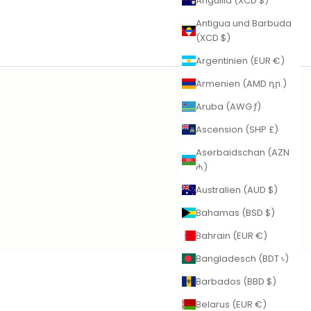
Anguilla (XCD $)
Antigua und Barbuda
(XCD $)
Argentinien (EUR €)
Armenien (AMD դր.)
Aruba (AWG ƒ)
Ascension (SHP £)
Aserbaidschan (AZN
₼)
Australien (AUD $)
Bahamas (BSD $)
Bahrain (EUR €)
Bangladesch (BDT ৳)
Barbados (BBD $)
Belarus (EUR €)